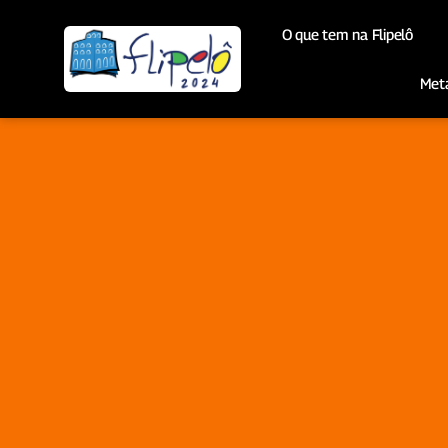
O que tem na Flipelô
Met