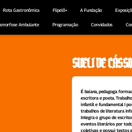
Rota Gastronômica
Flipelô+
A Fundação
Exposiçõ
amorfose Ambulante
Programação
Convidados
Co
SUELI DE CÁSSI
É baiana, pedagoga formad
escritora e poeta. Traba
infantil e fundamental I po
trabalhos de literatura inf
Integra o grupo de escrit
eventos literários por tod
coletivas e possui textos 