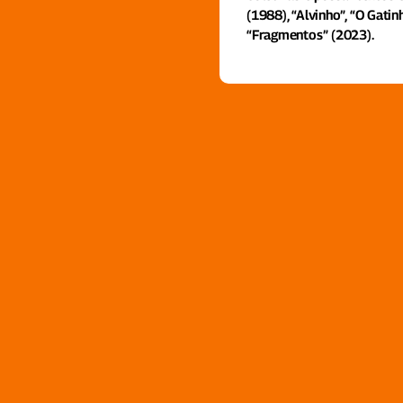
(1988), “Alvinho”, “O Gati
“Fragmentos” (2023).