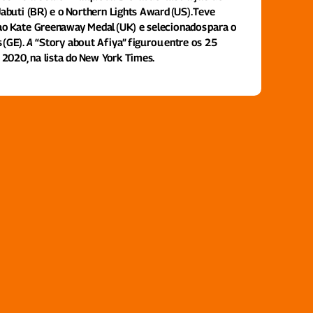
Jabuti (BR) e o Northern Lights Award (US). Teve
ao Kate Greenaway Medal (UK) e selecionados para o
s
(GE).
A
“Story about Afiya” figurou entre os 25
e 2020, na lista do New York Times.