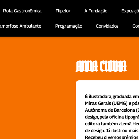
Rota Gastronômica
Flipelô+
A Fundação
Exposiçõ
amorfose Ambulante
Programação
Convidados
Co
ANNA CUNHA
É ilustradora, graduada em
Minas Gerais (UEMG) e pós
Autònoma de Barcelona (E
design, pela oficina tipo
editora também alemã Her
de design. Já ilustrou mais 
Recebeu diversos prêmios 