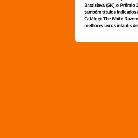
Bratislava (SK), o Prêmio 
também títulos indicados 
Catálogo The White Raven
melhores livros infantis d