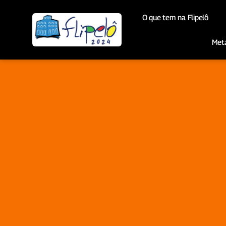
O que tem na Flipelô
Met